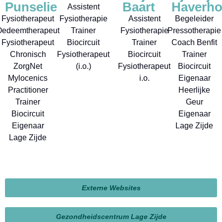
Punselie
Baart
Haverho
Assistent
Fysiotherapeut
Fysiotherapie
Assistent
Begeleider
Oedeemtherapeut
Trainer
Fysiotherapie
Pressotherapie
Fysiotherapeut
Biocircuit
Trainer
Coach Benfit
Chronisch
Fysiotherapeut
Biocircuit
Trainer
ZorgNet
(i.o.)
Fysiotherapeut
Biocircuit
Mylocenics
i.o.
Eigenaar
Practitioner
Heerlijke
Trainer
Geur
Biocircuit
Eigenaar
Eigenaar
Lage Zijde
Lage Zijde
Externe Websites
Gezondheidscentrum Lage Zijde